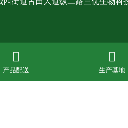
城西街道古田大道纵二路三优生物科
全国24小时服务热线
产品配送
产品配送
生产基地
生产基地