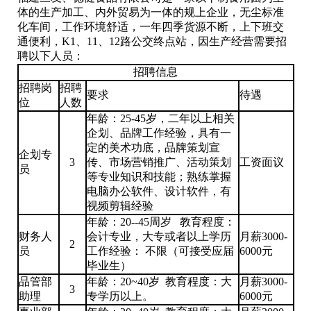
体的生产加工、内外贸易为一体的规上企业，无尘标准
化车间，工作环境舒适，一年四季货源不断，上下班交
通便利，K1、11、12路公交终点站，因生产经营需要招
聘以下人员：
招聘信息
招聘岗
招聘
要求
待遇
位
人数
年龄：25-45岁，二年以上相关
企划、品牌工作经验，具有一
定的美术功底，品牌策划宣
企划专
3
传、市场营销推广、活动策划
工资面议
员
等专业知识和技能；熟练掌握
电脑办公软件、设计软件，有
视频剪辑经验
年龄：20--45周岁 教育程度：
财务人
会计专业，大专或者以上学历
月薪3000-
2
员
工作经验： 不限（可接受应届
6000元
毕业生）
品管部
年龄：20~40岁 教育程度：大
月薪3000-
3
助理
专学历以上。
6000元