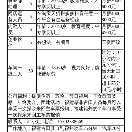
事业部
年龄：20~40岁 教育程度：大
月薪3000-
5
助理
专学历以上。
6000元
网店运
在淘宝天猫拼多多抖音任意一
月薪4000-
5
营人员
个平台有过运营经验
8000元
内勤人
年龄：20-40岁，教育程度：中
月薪3000-
6
员
专学历以上
4500元
创业伙
有想法、有项目
工资面议
5
伴
计时：10
小时内12
元/小时，
车间一
年龄：18-60岁，视力良好，能
50
当天超过
线工人
吃苦耐劳
10小时，
超出部分
14元/小时
公司福利：提供住宿、五险、节日福利、子女教育奖
励、年终奖金、团建活动，福建籍非古田人员每月可以
享受一次探亲来回主车票报销，福建籍外的半年可享受
一次探亲来回主车票报销
联系人：叶小姐 电话：15392338669
工作地点：福建古田县（到福州动车25分钟，汽车70分